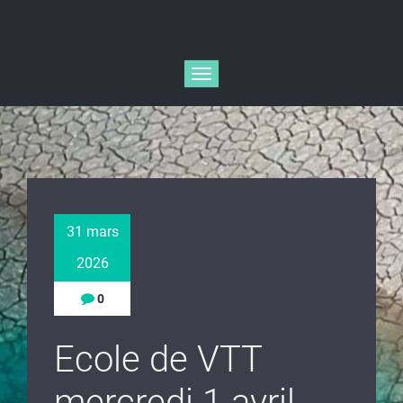
Afficher/masquer
la
navigation
31 mars
2026
0
Ecole de VTT
mercredi 1 avril