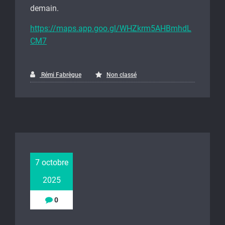
demain.
https://maps.app.goo.gl/WHZkrm5AHBmhdL
CM7
Rémi Fabrègue
Non classé
7 octobre
2025
0