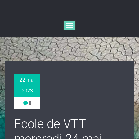
Afficher/masquer
la
navigation
22 mai
2023
0
Ecole de VTT
mercredi 24 mai