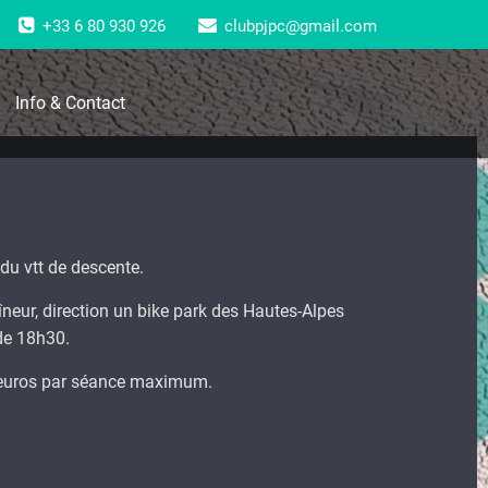
+33 6 80 930 926
clubpjpc@gmail.com
Info & Contact
e du vtt de descente.
îneur, direction un bike park des Hautes-Alpes
 de 18h30.
0 euros par séance maximum.