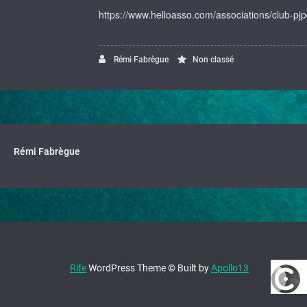
https://www.helloasso.com/associations/club-p
Rémi Fabrègue
Non classé
Rémi Fabrègue
Rife
WordPress Theme © Built by
Apollo13