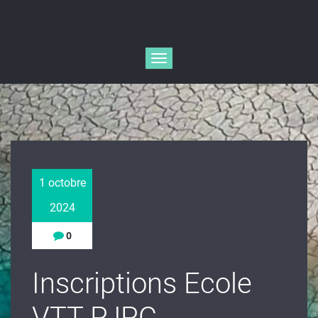
Afficher/masquer
la
navigation
1 octobre
2024
0
Inscriptions Ecole
VTT PJPC