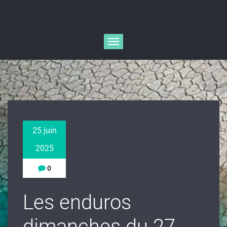
Afficher/masquer
la
navigation
25 juin
2025
0
Les enduros
dimanches du 27