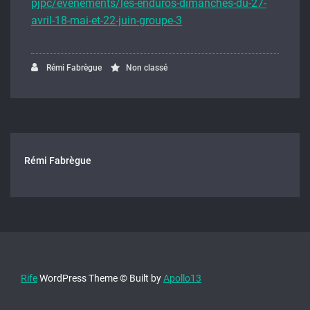
pjpc/evenements/les-enduros-dimanches-du-27-
avril-18-mai-et-22-juin-groupe-3
Rémi Fabrègue
Non classé
Rémi Fabrègue
Rife
WordPress Theme © Built by
Apollo13